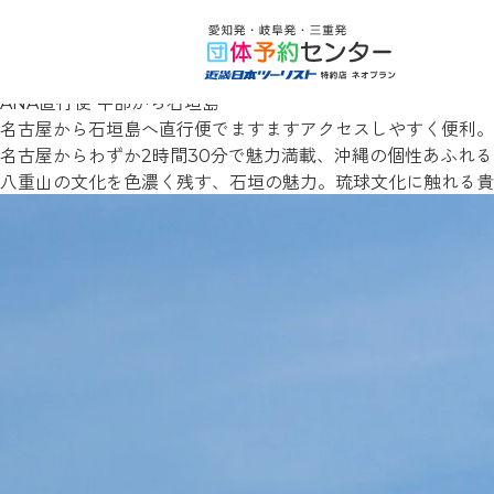
Skip
由布島の記事一覧
to
プロが教える旅プラン！〈２泊３日〉名古屋から気軽に行ける
content
ANA直行便 中部から石垣島
名古屋から石垣島へ直行便でますますアクセスしやすく便利。
名古屋からわずか2時間30分で魅力満載、沖縄の個性あふれ
八重山の文化を色濃く残す、石垣の魅力。琉球文化に触れる