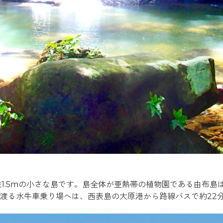
抜1.5mの小さな島です。島全体が亜熱帯の植物園である由布
渡る水牛車乗り場へは、西表島の大原港から路線バスで約22