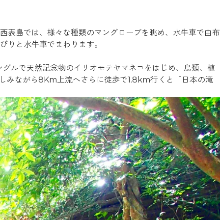
西表島では、様々な種類のマングローブを眺め、水牛車で由布
びりと水牛車でまわります。
ャングルで天然記念物のイリオモテヤマネコをはじめ、鳥類、植
しみながら8Km上流へさらに徒歩で1.8km行くと「日本の滝