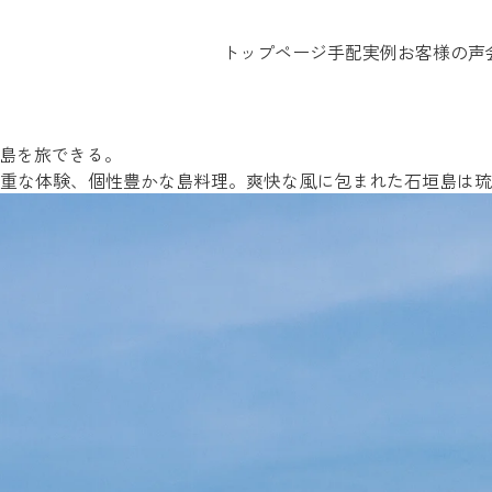
ようになった石垣島編★
トップページ
手配実例
お客様の声
る島を旅できる。
貴重な体験、個性豊かな島料理。爽快な風に包まれた石垣島は