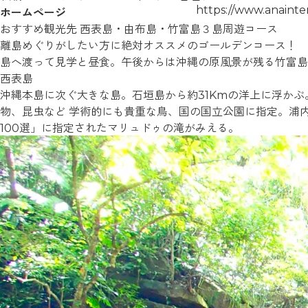
https://www.anainter
ホームページ
おすすめ観光先 西表島・由布島・竹富島３島周遊コース
離島めぐりがしたい方に絶対オススメのゴールデンコース！ 
島へ渡って見学と昼食。午後からは沖縄の原風景が残る竹富島
西表島
沖縄本島に次ぐ大きな島。石垣島から約31Kmの洋上に浮かぶ
物、昆虫など 学術的にも貴重な鳥、国の国立公園に指定。浦内川
100選」に指定されたマリュドゥの滝がみえる。