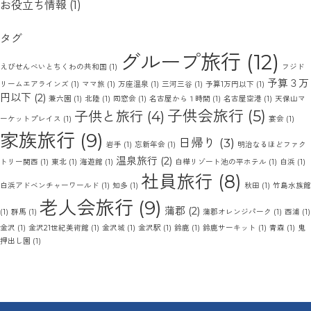
お役立ち情報
(1)
タグ
グループ旅行
(12)
えびせんべいとちくわの共和国
(1)
フジド
予算３万
リームエアラインズ
(1)
ママ旅
(1)
万座温泉
(1)
三河三谷
(1)
予算1万円以下
(1)
円以下
(2)
兼六園
(1)
北陸
(1)
同窓会
(1)
名古屋から１時間
(1)
名古屋空港
(1)
天保山マ
子供会旅行
(5)
子供と旅行
(4)
ーケットプレイス
(1)
宴会
(1)
家族旅行
(9)
日帰り
(3)
岩手
(1)
忘新年会
(1)
明治なるほどファク
温泉旅行
(2)
トリー関西
(1)
東北
(1)
海遊館
(1)
白樺リゾート池の平ホテル
(1)
白浜
(1)
社員旅行
(8)
白浜アドベンチャーワールド
(1)
知多
(1)
秋田
(1)
竹島水族館
老人会旅行
(9)
蒲郡
(2)
(1)
群馬
(1)
蒲郡オレンジパーク
(1)
西浦
(1)
金沢
(1)
金沢21世紀美術館
(1)
金沢城
(1)
金沢駅
(1)
鈴鹿
(1)
鈴鹿サーキット
(1)
青森
(1)
鬼
押出し園
(1)