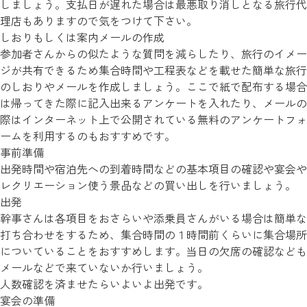
しましょう。支払日が遅れた場合は最悪取り消しとなる旅行代
理店もありますので気をつけて下さい。
しおりもしくは案内メールの作成
参加者さんからの似たような質問を減らしたり、旅行のイメー
ジが共有できるため集合時間や工程表などを載せた簡単な旅行
のしおりやメールを作成しましょう。ここで紙で配布する場合
は帰ってきた際に記入出来るアンケートを入れたり、メールの
際はインターネット上で公開されている無料のアンケートフォ
ームを利用するのもおすすめです。
事前準備
出発時間や宿泊先への到着時間などの基本項目の確認や宴会や
レクリエーション使う景品などの買い出しを行いましょう。
出発
幹事さんは各項目をおさらいや添乗員さんがいる場合は簡単な
打ち合わせをするため、集合時間の１時間前くらいに集合場所
についていることをおすすめします。当日の欠席の確認なども
メールなどで来ていないか行いましょう。
人数確認を済ませたらいよいよ出発です。
宴会の準備