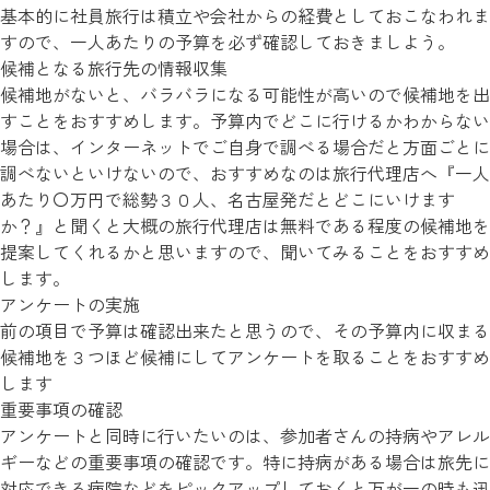
基本的に社員旅行は積立や会社からの経費としておこなわれま
すので、一人あたりの予算を必ず確認しておきましよう。
候補となる旅行先の情報収集
候補地がないと、バラバラになる可能性が高いので候補地を出
すことをおすすめします。予算内でどこに行けるかわからない
場合は、インターネットでご自身で調べる場合だと方面ごとに
調べないといけないので、おすすめなのは旅行代理店へ『一人
あたり〇万円で総勢３０人、名古屋発だとどこにいけます
か？』と聞くと大概の旅行代理店は無料である程度の候補地を
提案してくれるかと思いますので、聞いてみることをおすすめ
します。
アンケートの実施
前の項目で予算は確認出来たと思うので、その予算内に収まる
候補地を３つほど候補にしてアンケートを取ることをおすすめ
します
重要事項の確認
アンケートと同時に行いたいのは、参加者さんの持病やアレル
ギーなどの重要事項の確認です。特に持病がある場合は旅先に
対応できる病院などをピックアップしておくと万が一の時も迅