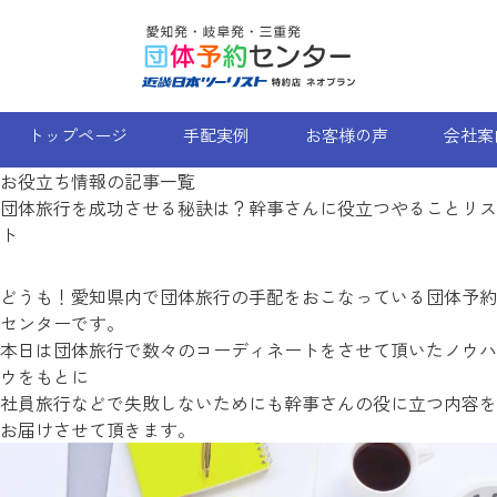
Skip
to
content
トップページ
手配実例
お客様の声
会社案
お役立ち情報の記事一覧
団体旅行を成功させる秘訣は？幹事さんに役立つやることリス
ト
どうも！愛知県内で団体旅行の手配をおこなっている団体予約
センターです。
本日は団体旅行で数々のコーディネートをさせて頂いたノウハ
ウをもとに
社員旅行などで失敗しないためにも幹事さんの役に立つ内容を
お届けさせて頂きます。