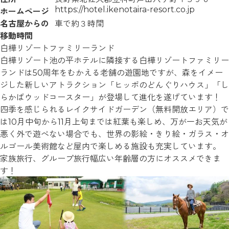
https://hotel.ikenotaira-resort.co.jp
ホームページ
名古屋からの
車で約３時間
移動時間
白樺リゾートファミリーランド
白樺リゾート池の平ホテルに隣接する白樺リゾートファミリー
ランドは50周年をむかえる老舗の遊園地ですが、森をイメー
ジした新しいアトラクション「ヒッポのどんぐりハウス」「し
らかばウッドコースター」が登場して進化を遂げています！
四季を感じられるレイクサイドガーデン（無料開放エリア）で
は10月中旬から11月上旬までは紅葉も楽しめ、万が一お天気が
悪く外で遊べない場合でも、世界の影絵・きり絵・ガラス・オ
ルゴール美術館など屋内で楽しめる施設も充実しています。
家族旅行、グループ旅行幅広い年齢層の方にオススメできま
す！