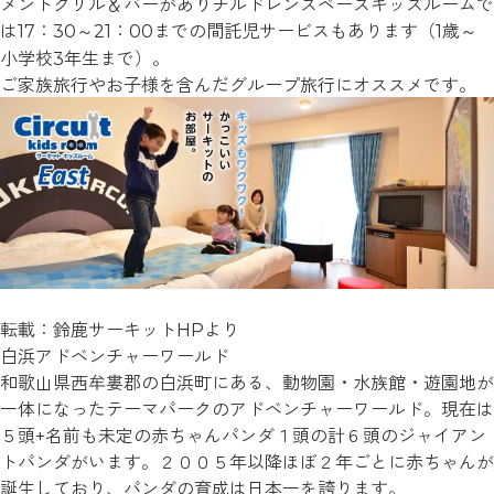
メントグリル＆バーがありチルドレンスペースキッズルームで
は17：30～21：00までの間託児サービスもあります（1歳～
小学校3年生まで）。
ご家族旅行やお子様を含んだグループ旅行にオススメです。
転載：鈴鹿サーキットHPより
白浜アドベンチャーワールド
和歌山県西牟婁郡の白浜町にある、動物園・水族館・遊園地が
一体になったテーマパークのアドベンチャーワールド。現在は
５頭+名前も未定の赤ちゃんパンダ１頭の計６頭のジャイアン
トパンダがいます。２００５年以降ほぼ２年ごとに赤ちゃんが
誕生しており、パンダの育成は日本一を誇ります。