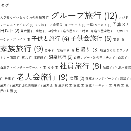
タグ
グループ旅行
(12)
えびせんべいとちくわの共和国
(1)
フジド
予算３万
リームエアラインズ
(1)
ママ旅
(1)
万座温泉
(1)
三河三谷
(1)
予算1万円以下
(1)
円以下
(2)
兼六園
(1)
北陸
(1)
同窓会
(1)
名古屋から１時間
(1)
名古屋空港
(1)
天保山マ
子供会旅行
(5)
子供と旅行
(4)
ーケットプレイス
(1)
宴会
(1)
家族旅行
(9)
日帰り
(3)
岩手
(1)
忘新年会
(1)
明治なるほどファク
温泉旅行
(2)
トリー関西
(1)
東北
(1)
海遊館
(1)
白樺リゾート池の平ホテル
(1)
白浜
(1)
社員旅行
(8)
白浜アドベンチャーワールド
(1)
知多
(1)
秋田
(1)
竹島水族館
老人会旅行
(9)
蒲郡
(2)
(1)
群馬
(1)
蒲郡オレンジパーク
(1)
西浦
(1)
金沢
(1)
金沢21世紀美術館
(1)
金沢城
(1)
金沢駅
(1)
鈴鹿
(1)
鈴鹿サーキット
(1)
青森
(1)
鬼
押出し園
(1)