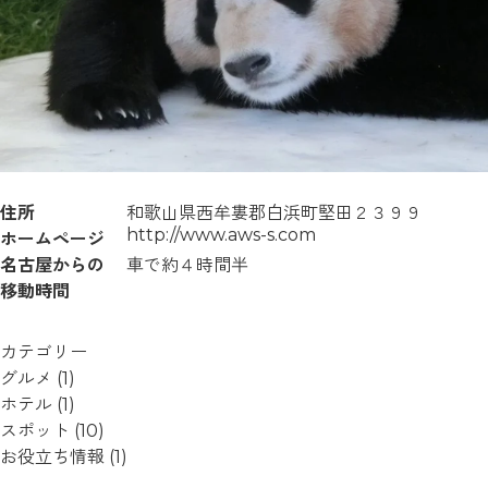
住所
和歌山県西牟婁郡白浜町堅田２３９９
http://www.aws-s.com
ホームページ
名古屋からの
車で約４時間半
移動時間
カテゴリー
グルメ
(1)
ホテル
(1)
スポット
(10)
お役立ち情報
(1)