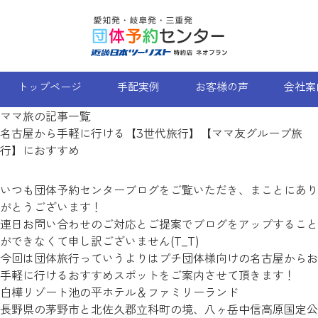
Skip
to
content
トップページ
手配実例
お客様の声
会社案
ママ旅の記事一覧
名古屋から手軽に行ける【3世代旅行】【ママ友グループ旅
行】におすすめ
いつも団体予約センターブログをご覧いただき、まことにあり
がとうございます！
連日お問い合わせのご対応とご提案でブログをアップすること
ができなくて申し訳ございません(T_T)
今回は団体旅行っていうよりはプチ団体様向けの名古屋からお
手軽に行けるおすすめスポットをご案内させて頂きます！
白樺リゾート池の平ホテル＆ファミリーランド
長野県の茅野市と北佐久郡立科町の境、八ヶ岳中信高原国定公