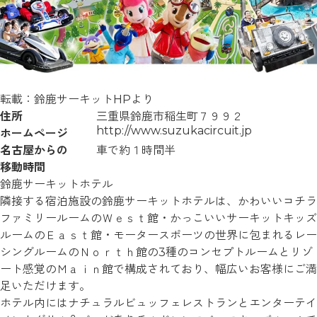
転載：鈴鹿サーキットHPより
住所
三重県鈴鹿市稲生町７９９２
http://www.suzukacircuit.jp
ホームページ
名古屋からの
車で約１時間半
移動時間
鈴鹿サーキットホテル
隣接する宿泊施設の鈴鹿サーキットホテルは、かわいいコチラ
ファミリールームのＷｅｓｔ館・かっこいいサーキットキッズ
ルームのＥａｓｔ館・モータースポーツの世界に包まれるレー
シングルームのＮｏｒｔｈ館の3種のコンセプトルームとリゾ
ート感覚のＭａｉｎ館で構成されており、幅広いお客様にご満
足いただけます。
ホテル内にはナチュラルビュッフェレストランとエンターテイ